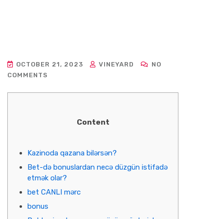
OCTOBER 21, 2023
VINEYARD
NO
COMMENTS
Content
Kazinoda qazana bilərsən?
Bet-də bonuslardan necə düzgün istifadə
etmək olar?
bet CANLI mərc
bonus