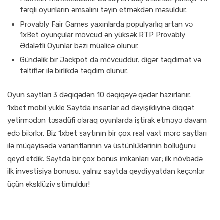
fərqli oyunların əmsalını təyin etməkdən məsuldur.
Provably Fair Games yaxınlarda populyarlıq artan və
1xBet oyunçular mövcud ən yüksək RTP Provably
Ədalətli Oyunlar bəzi müalicə olunur.
Gündəlik bir Jackpot da mövcuddur, digər təqdimat və
təltiflər ilə birlikdə təqdim olunur.
Oyun saytları 3 dəqiqədən 10 dəqiqəyə qədər hazırlanır.
1xbet mobil yukle Saytda insanlar ad dəyişikliyinə diqqət
yetirmədən təsadüfi olaraq oyunlarda iştirak etməyə davam
edə bilərlər. Biz 1xbet saytının bir çox real vaxt mərc saytları
ilə müqayisədə variantlarının və üstünlüklərinin bolluğunu
qeyd etdik. Saytda bir çox bonus imkanları var; ilk növbədə
ilk investisiya bonusu, yalnız saytda qeydiyyatdan keçənlər
üçün eksklüziv stimuldur!