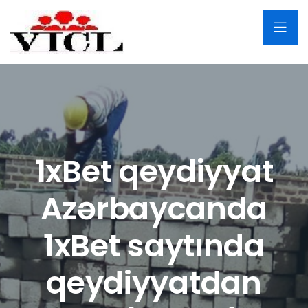
1xBet qeydiyyat
Azərbaycanda
1xBet saytında
qeydiyyatdan