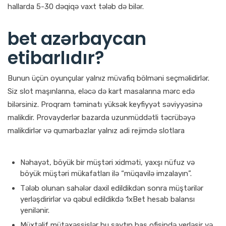
hallarda 5-30 dəqiqə vaxt tələb də bilər.
bet azərbaycan
etibarlıdır?
Bunun üçün oyunçular yalnız müvafiq bölməni seçməlidirlər.
Siz slot maşınlarına, eləcə də kart masalarına mərc edə
bilərsiniz. Proqram təminatı yüksək keyfiyyət səviyyəsinə
malikdir. Provayderlər bazarda uzunmüddətli təcrübəyə
malikdirlər və qumarbazlar yalnız adi rejimdə slotlara
Nəhayət, böyük bir müştəri xidməti, yaxşı nüfuz və
böyük müştəri mükafatları ilə “müqavilə imzalayın”.
Tələb olunan sahələr daxil edildikdən sonra müştərilər
yerləşdirirlər və qəbul edildikdə 1xBet hesab balansı
yenilənir.
Müxtəlif mütəxəssislər bu saytın baş ofisində yerləşir və