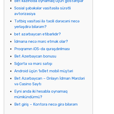
Bet kazinoda oynamaq üçün göstərişlər
Sosial şəbəkələr vasitəsilə sürətli
avtorizasiya
Tətbiq vasitəsi ilə təcili dərəcəni necə
yerləşdirə bilərəm?
bet azərbaycan etibarlıdır?
İdmana necə mərc etmək olar?
Proqramın iOS-da quraşdırılması
Bet Azerbaycan bonusu
Sığorta və mərc satışı
Android üçün 1xBet mobil müştəri
Bet Azərbaycan – Onlayn İdman Mərcləri
və Casino Saytı
Eyni anda iki hesabla oynamaq
mümkündürmü?
Bet giriş – Kontora necə girə bilərəm