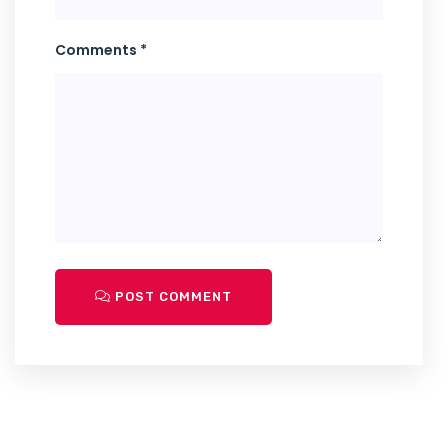
Comments *
POST COMMENT