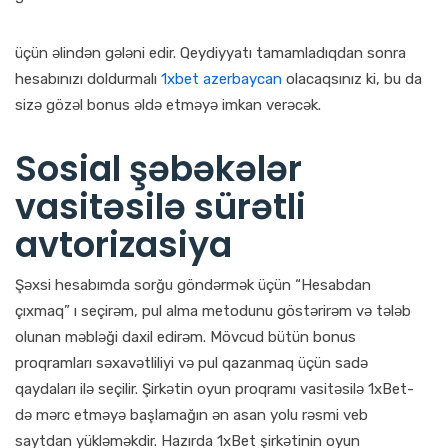
üçün əlindən gələni edir. Qeydiyyatı tamamladıqdan sonra
hesabınızı doldurmalı
1xbet azerbaycan
olacaqsınız ki, bu da
sizə gözəl bonus əldə etməyə imkan verəcək.
Sosial şəbəkələr
vasitəsilə sürətli
avtorizasiya
Şəxsi hesabımda sorğu göndərmək üçün “Hesabdan
çıxmaq” ı seçirəm, pul alma metodunu göstərirəm və tələb
olunan məbləği daxil edirəm. Mövcud bütün bonus
proqramları səxavətliliyi və pul qazanmaq üçün sadə
qaydaları ilə seçilir. Şirkətin oyun proqramı vasitəsilə 1xBet-
də mərc etməyə başlamağın ən asan yolu rəsmi veb
saytdan yükləməkdir. Hazırda 1xBet şirkətinin oyun