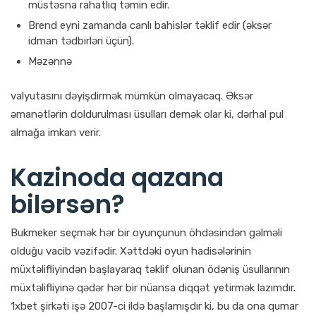
müstəsna rahatlıq təmin edir.
Brend eyni zamanda canlı bahislər təklif edir (əksər
idman tədbirləri üçün).
Məzənnə
valyutasını dəyişdirmək mümkün olmayacaq. Əksər
əmanətlərin doldurulması üsulları demək olar ki, dərhal pul
almağa imkan verir.
Kazinoda qazana
bilərsən?
Bukmeker seçmək hər bir oyunçunun öhdəsindən gəlməli
olduğu vacib vəzifədir. Xəttdəki oyun hadisələrinin
müxtəlifliyindən başlayaraq təklif olunan ödəniş üsullarının
müxtəlifliyinə qədər hər bir nüansa diqqət yetirmək lazımdır.
1xbet şirkəti işə 2007-ci ildə başlamışdır ki, bu da ona qumar