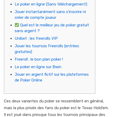
Le poker en ligne (Sans téléchargement)
Jouer instantanément sans s’inscrire ni
créer de compte joueur
Quel est le meilleur jeu de poker gratuit
sans argent ?
Unibet : les freerolls VIP
Jouer les tournois Freerolls (entrées
gratuites)
Freeroll : le bon plan poker !
Le poker en ligne sur Bwin
Jouer en argent fictif sur les plateformes
de Poker Online
Ces deux variantes du poker se ressemblent en général,
mais la plus prisée des fans du poker est le Texas Hold’em.
Il est joué dans presque tous les tournois principaux des