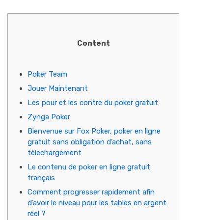
Content
Poker Team
Jouer Maintenant
Les pour et les contre du poker gratuit
Zynga Poker
Bienvenue sur Fox Poker, poker en ligne
gratuit sans obligation d’achat, sans
télechargement
Le contenu de poker en ligne gratuit
français
Comment progresser rapidement afin
d’avoir le niveau pour les tables en argent
réel ?