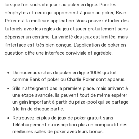
lorsque l’on souhaite jouer au poker en ligne. Pour les
néophytes et ceux qui apprennent à jouer au poker, Bwin
Poker est la meilleure application. Vous pouvez étudier des
tutoriels avec les règles du jeu et jouer gratuitement sans
dépenser un centime. La variété des jeux est limitée, mais
l’interface est très bien conçue. L’application de poker en
question offre une interface conviviale et agréable.
De nouveaux sites de poker en ligne 100% gratuit
comme Bank of poker ou Charlie Poker sont apparus.
S’ils n’atteignent pas la première place, mais arrivent à
une étape avancée, ils peuvent tout de même espérer
un gain important à partir du prize-pool qui se partage
à la fin de chaque partie.
Retrouvez ici plus de jeux de poker gratuit sans
téléchargement ou inscription plus un comparatif des
meilleures salles de poker avec leurs bonus.