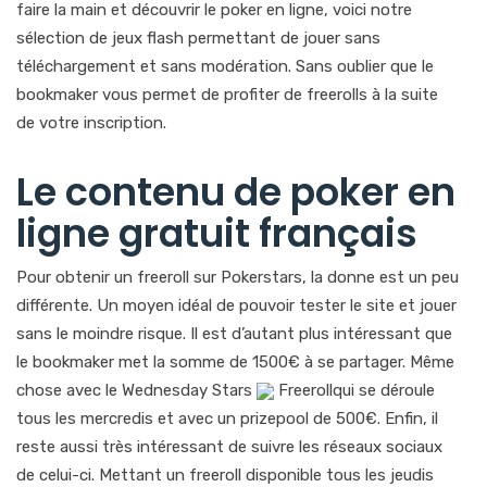
faire la main et découvrir le poker en ligne, voici notre
sélection de jeux flash permettant de jouer sans
téléchargement et sans modération. Sans oublier que le
bookmaker vous permet de profiter de freerolls à la suite
de votre inscription.
Le contenu de poker en
ligne gratuit français
Pour obtenir un freeroll sur Pokerstars, la donne est un peu
différente. Un moyen idéal de pouvoir tester le site et jouer
sans le moindre risque. Il est d’autant plus intéressant que
le bookmaker met la somme de 1500€ à se partager. Même
chose avec le Wednesday Stars
Freerollqui se déroule
tous les mercredis et avec un prizepool de 500€. Enfin, il
reste aussi très intéressant de suivre les réseaux sociaux
de celui-ci. Mettant un freeroll disponible tous les jeudis