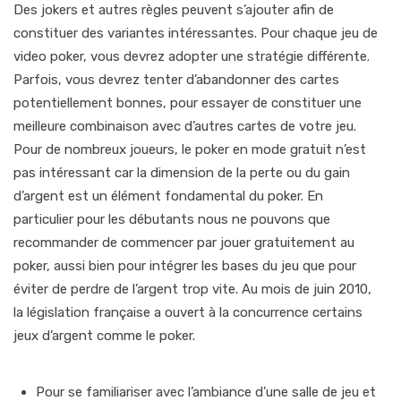
Des jokers et autres règles peuvent s’ajouter afin de
constituer des variantes intéressantes. Pour chaque jeu de
video poker, vous devrez adopter une stratégie différente.
Parfois, vous devrez tenter d’abandonner des cartes
potentiellement bonnes, pour essayer de constituer une
meilleure combinaison avec d’autres cartes de votre jeu.
Pour de nombreux joueurs, le poker en mode gratuit n’est
pas intéressant car la dimension de la perte ou du gain
d’argent est un élément fondamental du poker. En
particulier pour les débutants nous ne pouvons que
recommander de commencer par jouer gratuitement au
poker, aussi bien pour intégrer les bases du jeu que pour
éviter de perdre de l’argent trop vite. Au mois de juin 2010,
la législation française a ouvert à la concurrence certains
jeux d’argent comme le poker.
Pour se familiariser avec l’ambiance d’une salle de jeu et