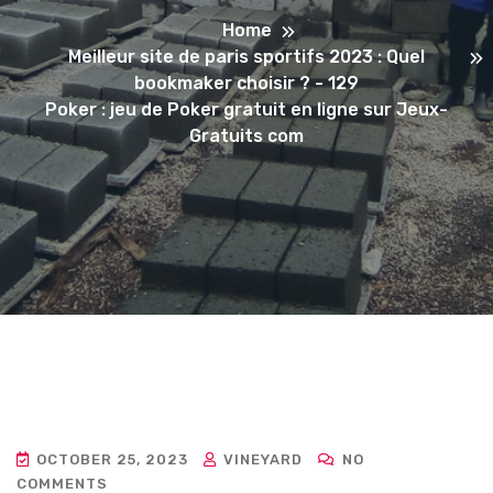
Home
Meilleur site de paris sportifs 2023 : Quel
bookmaker choisir ? - 129
Poker : jeu de Poker gratuit en ligne sur Jeux-
Gratuits com
OCTOBER 25, 2023
VINEYARD
NO
COMMENTS