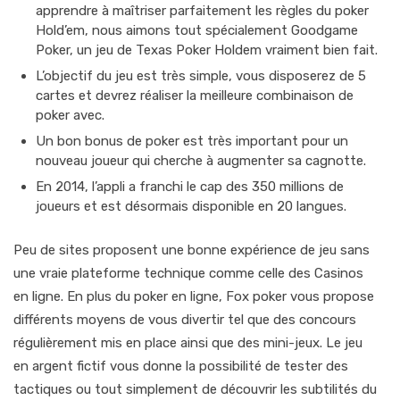
apprendre à maîtriser parfaitement les règles du poker
Hold’em, nous aimons tout spécialement Goodgame
Poker, un jeu de Texas Poker Holdem vraiment bien fait.
L’objectif du jeu est très simple, vous disposerez de 5
cartes et devrez réaliser la meilleure combinaison de
poker avec.
Un bon bonus de poker est très important pour un
nouveau joueur qui cherche à augmenter sa cagnotte.
En 2014, l’appli a franchi le cap des 350 millions de
joueurs et est désormais disponible en 20 langues.
Peu de sites proposent une bonne expérience de jeu sans
une vraie plateforme technique comme celle des Casinos
en ligne. En plus du poker en ligne, Fox poker vous propose
différents moyens de vous divertir tel que des concours
régulièrement mis en place ainsi que des mini-jeux. Le jeu
en argent fictif vous donne la possibilité de tester des
tactiques ou tout simplement de découvrir les subtilités du