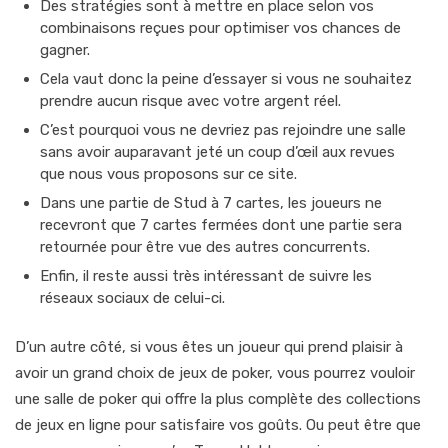
Des stratégies sont à mettre en place selon vos
combinaisons reçues pour optimiser vos chances de
gagner.
Cela vaut donc la peine d’essayer si vous ne souhaitez
prendre aucun risque avec votre argent réel.
C’est pourquoi vous ne devriez pas rejoindre une salle
sans avoir auparavant jeté un coup d’œil aux revues
que nous vous proposons sur ce site.
Dans une partie de Stud à 7 cartes, les joueurs ne
recevront que 7 cartes fermées dont une partie sera
retournée pour être vue des autres concurrents.
Enfin, il reste aussi très intéressant de suivre les
réseaux sociaux de celui-ci.
D’un autre côté, si vous êtes un joueur qui prend plaisir à
avoir un grand choix de jeux de poker, vous pourrez vouloir
une salle de poker qui offre la plus complète des collections
de jeux en ligne pour satisfaire vos goûts. Ou peut être que