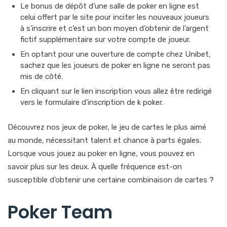
Le bonus de dépôt d’une salle de poker en ligne est
celui offert par le site pour inciter les nouveaux joueurs
à s’inscrire et c’est un bon moyen d’obtenir de l’argent
fictif supplémentaire sur votre compte de joueur.
En optant pour une ouverture de compte chez Unibet,
sachez que les joueurs de poker en ligne ne seront pas
mis de côté.
En cliquant sur le lien inscription vous allez être redirigé
vers le formulaire d’inscription de k poker.
Découvrez nos jeux de poker, le jeu de cartes le plus aimé
au monde, nécessitant talent et chance à parts égales.
Lorsque vous jouez au poker en ligne, vous pouvez en
savoir plus sur les deux. À quelle fréquence est-on
susceptible d’obtenir une certaine combinaison de cartes ?
Poker Team