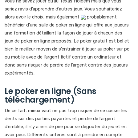
vous ne savez jouer qu’au Texas Holdem mais que vous
seriez ravis d’apprendre d’autres jeux. Vous souhaiteriez
alors avoir le choix, mais également
probablement
bénéficier d’une salle de poker en ligne qui offre aux joueurs
une formation détaillant la façon de jouer à chacun des
jeux de poker en ligne proposés. Le poker gratuit est bel et
bien le meilleur moyen de s’entrainer à jouer au poker sur pc
ou mobile avec de l’argent fictif contre un ordinateur et
donc sans risquer de perdre de l’argent contre des joueurs
expérimentés.
Le poker en ligne (Sans
téléchargement)
De ce fait, mieux vaut ne pas trop risquer de se casser les
dents sur des parties payantes et perdre de l’argent
d’emblée, il n’y a rien de pire pour se dégouter du jeu et en
avoir peur. Différents critères sont à prendre en compte